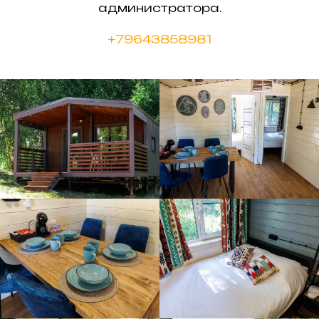
администратора.
+79643858981