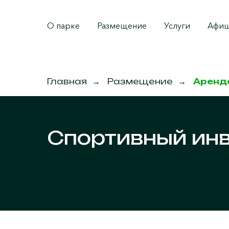
О парке
Размещение
Услуги
Афи
Главная
→
Размещение
→
Аренд
Спортивный ин