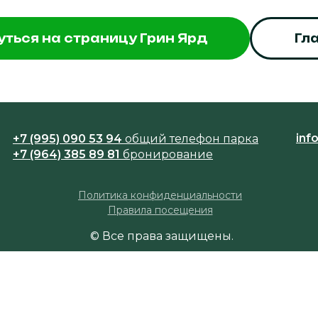
уться на страницу Грин Ярд
Гл
inf
+7 (995) 090 53 94
общий телефон парка
+7 (964) 385 89 81
бронирование
Политика конфиденциальности
Правила посещения
© Все права защищены.