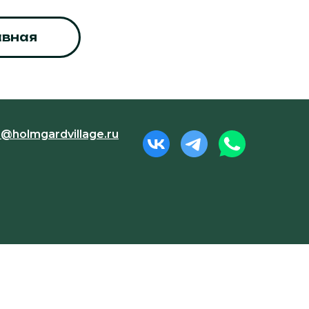
авная
o@holmgardvillage.ru