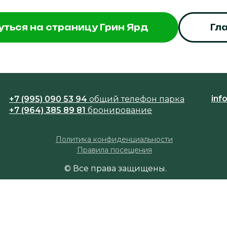
уться на страницу Грин Ярд
Гл
inf
+7 (995) 090 53 94
общий телефон парка
+7 (964) 385 89 81
бронирование
Политика конфиденциальности
Правила посещения
© Все права защищены.