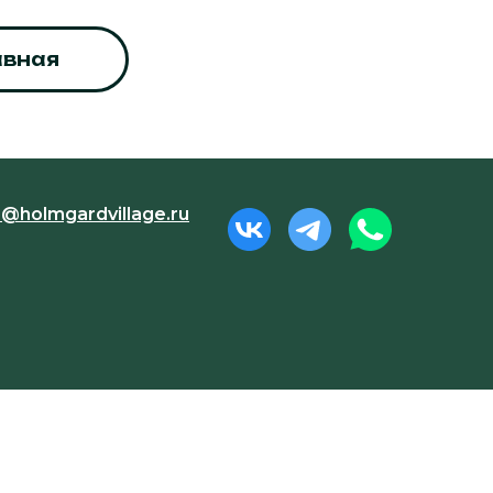
авная
o@holmgardvillage.ru