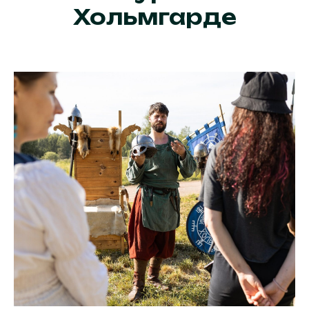
Хольмгарде