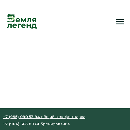
Надувная утка плавательная
Надувная утка для плавания, размер
150x80 см
500 р. / час
Залог: 5000 руб.
+7 (995) 090 53 94
общий телефон парка
+7 (964) 385 89 81
бронирование