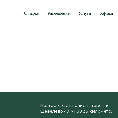
О парке
Размещение
Услуги
Афиша
Фрисби
Тарелка для игры "Фрисби"
Залог: 300 руб.
Новгородский район, деревня
Шевелёво 49К-1159 33 километр.