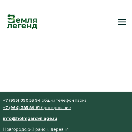
Воллейбольный мяч
Мяч для игры в воллейбол
100 р. / час
Залог: 1000 руб.
+7 (995) 090 53 94
общий телефон парка
+7 (964) 385 89 81
бронирование
info@holmgardvillage.ru
Новгородский район, деревня