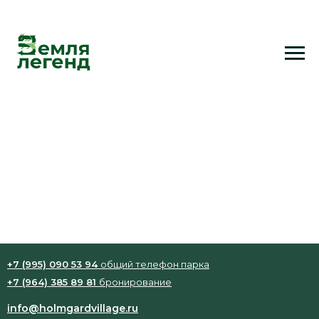
Мяч для бассейна
Детский надувной мяч
100 р. / час
Залог: 300 руб.
+7 (995) 090 53 94
общий телефон парка
+7 (964) 385 89 81
бронирование
info@holmgardvillage.ru