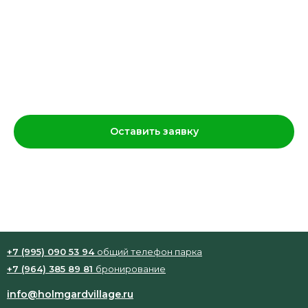
Футболка «Скоги»
1 200
р.
Оставить заявку
Взрослые: белые / черные M, L, XL
+7 (995) 090 53 94
общий телефон парка
+7 (964) 385 89 81
бронирование
info@holmgardvillage.ru