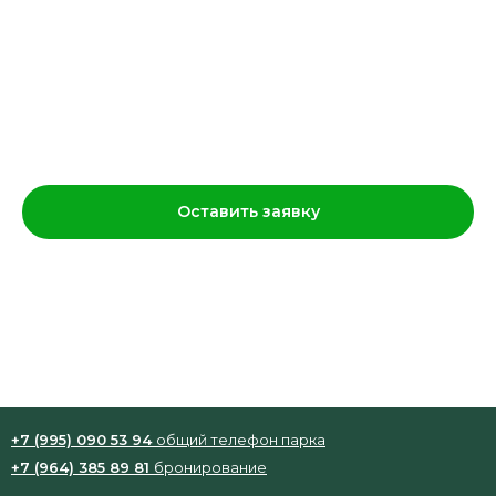
Миниатюра Рюрик
900
р.
Оставить заявку
Рюрик, первый правитель Древней
Руси, Новгородский князь (862-879)
+7 (995) 090 53 94
общий телефон парка
+7 (964) 385 89 81
бронирование