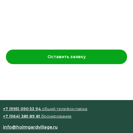
Блокнот маленький
230
р.
Оставить заявку
Мини блокнот в мягкой обложке
+7 (995) 090 53 94
общий телефон парка
+7 (964) 385 89 81
бронирование
info@holmgardvillage.ru