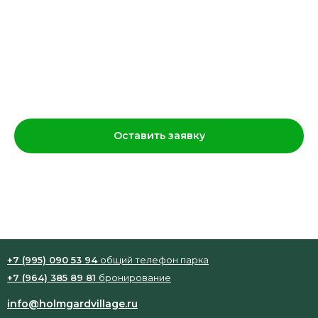
Питьевая бутылка «Хольмгард»
550
р.
Оставить заявку
550 руб.
+7 (995) 090 53 94
общий телефон парка
+7 (964) 385 89 81
бронирование
info@holmgardvillage.ru