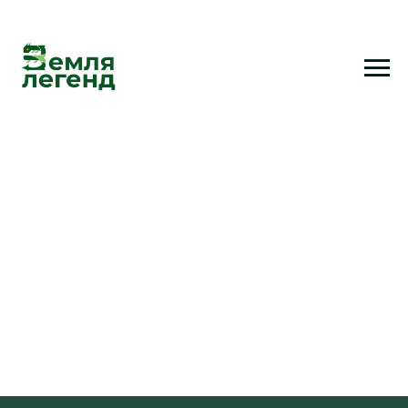
Туристический стол (малый)
Небольшой алюминиевый столик
на компанию до 4 человек.
Максимальная нагрузка на столешницу
50 кг. Размеры столешницы 50×52 см.
500 р. / сутки
Залог: 2000 руб.