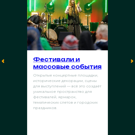
Фестивали и
массовые события
Открытые концертные площадки,
исторические декорации, сцены
для выступлений — всё это создаёт
уникальное пространство для
фестивалей, ярмарок,
тематических слетов и городских
праздников.