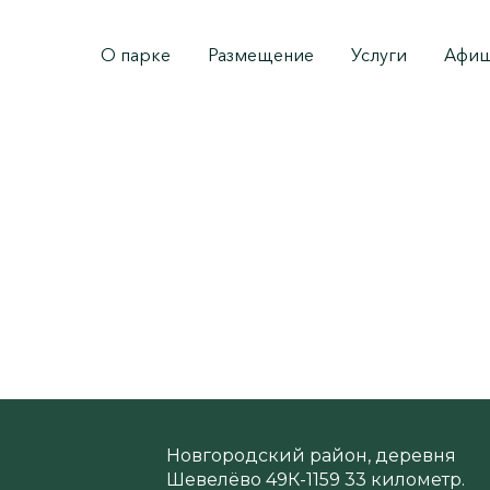
О парке
Размещение
Услуги
Афи
Крем от солнца взрослый в
р.
300
300 руб.
Новгородский район, деревня
Шевелёво 49К-1159 33 километр.