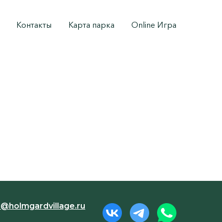
Контакты
Карта парка
Online Игра
o@holmgardvillage.ru