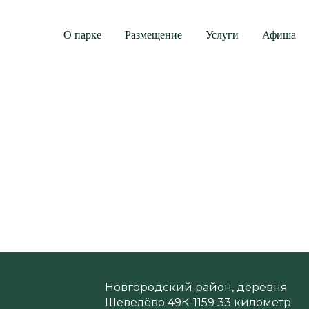
О парке
Размещение
Услуги
Афиша
Уголь (1 кг)
р.
600
600 руб.
Новгородский район, деревня
Шевелёво 49К-1159 33 километр.