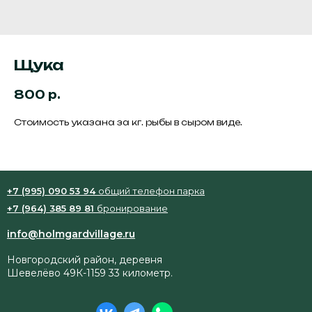
Щука
800
р.
Стоимость указана за кг. рыбы в сыром виде.
+7 (995) 090 53 94
общий телефон парка
+7 (964) 385 89 81
бронирование
info@holmgardvillage.ru
Новгородский район, деревня
Шевелёво 49К-1159 33 километр.