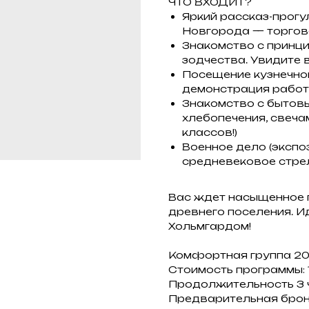
ЧТО ВХОДИТ?
Яркий рассказ-прогу
Новгорода — торгово
Знакомство с принц
зодчества. Увидите 
Посещение кузнечног
демонстрация работ
Знакомство с бытовы
хлебопечения, свеча
классов!)
Военное дело (экспо
средневековое стре
Вас ждет насыщенное 
древнего поселения. И
Хольмгардом!
Комфортная группа 20
Стоимость программы: 1
Продолжительность 3 
Предварительная брон