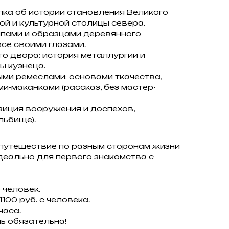
лка об истории становления Великого
й и культурной столицы севера.
ипами и образцами деревянного
все своими глазами.
о двора: история металлургии и
ы кузнеца.
ми ремеслами: основами ткачества,
ми-маканками (рассказ, без мастер-
зиция вооружения и доспехов,
льбище).
путешествие по разным сторонам жизни
деально для первого знакомства с
 человек.
100 руб. с человека.
часа.
ь обязательна!