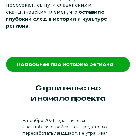
пересекались пути славянских и
скандинавских племён, что
оставило
глубокий след в истории и культуре
региона.
Подробнее про историю региона
Строительство
XX век — ВОВ
и начало проекта
В 1941 году советские войска
сдерживали наступление
немецких войск, защищая
В ноябре 2021 года началась
ключевые рубежи на пути
масштабная стройка. Нам предстояло
к Ленинграду. Несмотря
переработать ландшафт, не утрачивая
на тяжёлые бои и оккупацию, эта