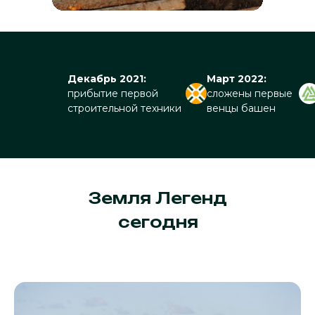
и культуры. Призвание
Рюрика в 862 году положило
начало династии
Рюриковичей
и становлению
Декабрь 2021:
Март 2022:
прибытие первой
Древнерусского государства.
сложены первые
строительной техники
венцы башен
Земля Легенд
сегодня