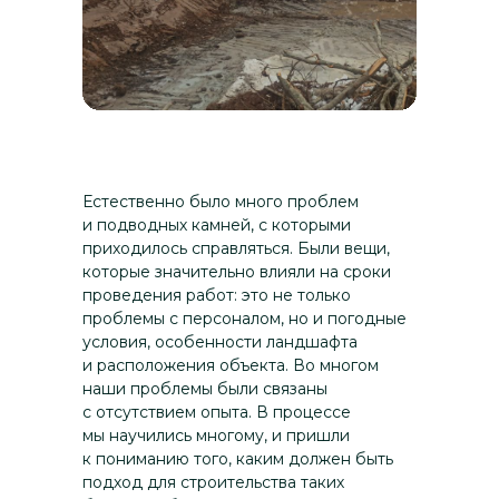
XIII-XIV века
Новгород подвергся
нападению монголов в 1238
году, но смог сохранить свою
независимость. В 1240 году
Александр Невский победил
шведов в Невской битве,
защитив город. В XIV веке
Естественно было много проблем
был заключен союз с Литвой,
и подводных камней, с которыми
что укрепило позиции
приходилось справляться. Были вещи,
Новгорода.
которые значительно влияли на сроки
проведения работ: это не только
проблемы с персоналом, но и погодные
XII век
условия, особенности ландшафта
В 1136 году Новгород
и расположения объекта. Во многом
провозгласил свою
наши проблемы были связаны
с отсутствием опыта. В процессе
независимость от Киевской
мы научились многому, и пришли
Руси, став
к пониманию того, каким должен быть
самоуправляющимся
подход для строительства таких
центром. В это время между