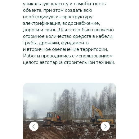
уникальную красоту и самобытность
земля стала символом мужества
объекта, при этом создать всю
и стойкости, а её освобождение
необходимую инфраструктуру:
в 1943 году сыграло важную роль
электрификация, водоснабжение,
в ходе войны.
дороги и связь. Для этого было вложено
огромное количество средств в кабели,
XVI-XVIII века
трубы, дренажи, фундаменты
В 1500 году Новгород
и вторичное озеленение территории.
окончательно стал частью
Работы проводились с использованием
целого автопарка строительной техники.
Московского царства. В 1611—
1612 годах шведы захватили
город, ослабив его
политическую мощь. В XV
веке Новгород оказался под
давлением Московского
княжества, и в 1471 году Иван
III присоединил его, положив
конец независимости.