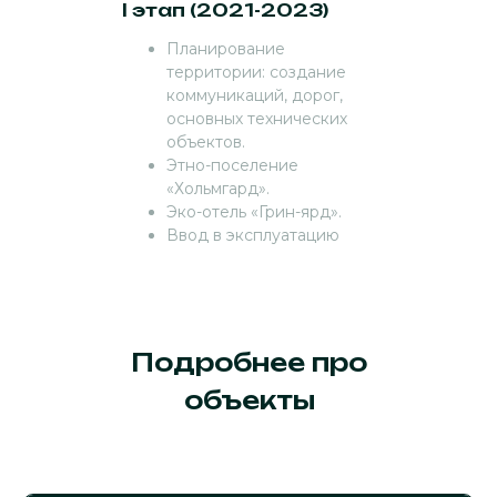
I этап (2021-2023)
Планирование
территории: создание
коммуникаций, дорог,
основных технических
объектов.
Этно-поселение
«Хольмгард».
Эко-отель «Грин-ярд».
Ввод в эксплуатацию
Подробнее про
объекты