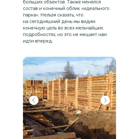
больших объектов. Также менялся
новгородцами и киевскими
состав и конечный облик «идеального
князьями происходили
парка». Нельзя сказать, что
постоянные конфликты
на сегодняшний день мы видим
конечную цель во всех мельчайших
подробностях, но это не мешает нам
XI век
идти вперед.
В период с 1045 по 1050 годы
был построен Софийский
собор, символ власти
Новгородской республики.
Принятие христианства в IX—
X вв.еках оказало глубокое
влияние на культуру
и политику региона.
IX-X века
Новгород был основан
в конце IX века и стал
важным центром торговли