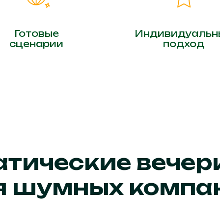
Готовые
Индивидуальн
сценарии
подход
атические вечер
я шумных компа