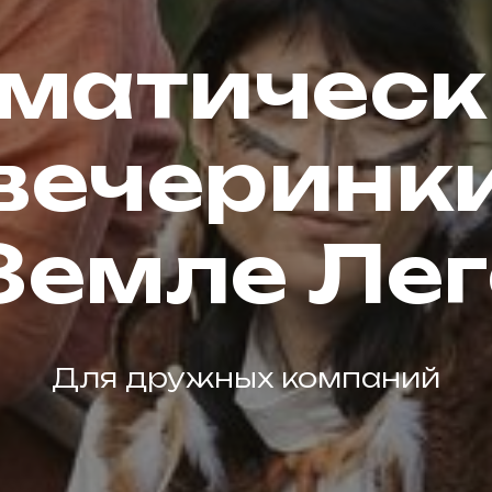
ематическ
вечеринк
Земле Ле
Для дружных компаний