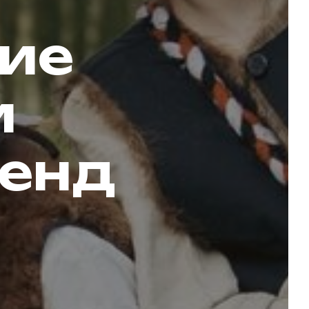
ие
и
генд