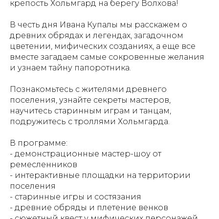
крепость Хольмгард на берегу Волхова!
В честь дня Ивана Купалы мы расскажем о
древних обрядах и легендах, загадочном
цветении, мифических созданиях, а еще все
вместе загадаем самые сокровенные желания
и узнаем тайну папоротника.
Познакомьтесь с жителями древнего
поселения, узнайте секреты мастеров,
научитесь старинным играм и танцам,
подружитесь с троллями Хольмгарда.
В программе:
- демонстрационные мастер-шоу от
ремесленников
- интерактивные площадки на территории
поселения
- старинные игры и состязания
- древние обряды и плетение венков
- сюжетный квест у мифических персонажей