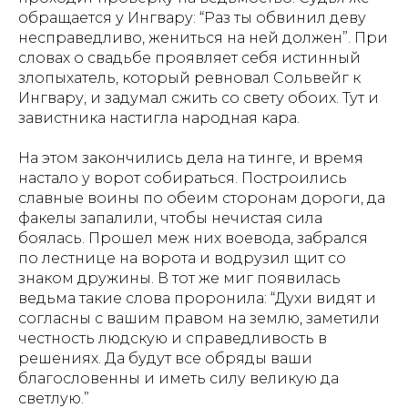
обращается у Ингвару: “Раз ты обвинил деву
несправедливо, жениться на ней должен”. При
словах о свадьбе проявляет себя истинный
злопыхатель, который ревновал Сольвейг к
Ингвару, и задумал сжить со свету обоих. Тут и
завистника настигла народная кара.
На этом закончились дела на тинге, и время
настало у ворот собираться. Построились
славные воины по обеим сторонам дороги, да
факелы запалили, чтобы нечистая сила
боялась. Прошел меж них воевода, забрался
по лестнице на ворота и водрузил щит со
знаком дружины. В тот же миг появилась
ведьма такие слова проронила: “Духи видят и
согласны с вашим правом на землю, заметили
честность людскую и справедливость в
решениях. Да будут все обряды ваши
благословенны и иметь силу великую да
светлую.”