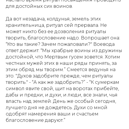
для достойных сих воинов.
Да вот незадача, колдунья, земель этих
хранительница, ритуал сей прервала. Не
может никто без ее дозволения ритуалы
творить, благословение надо. Вопрошает она:
“Кто вы такие? Зачем пожаловали?" Воевода
ответ держит: “Мы храбрые воины из дружины
достойной, что Мертвым гусем зовется. Хотим
честных мужей этих в наши ряды принять, за
этим обряд мы творим.” Смеется ведунья на
это: "Духов задобрите прежде, чем ритуалы
творить." - “А как же задобрить?” - “К сумеркам
символ явите свой, щит на воротах прибейте,
дабы и предки, и духи, и люди, все знали, чья
власть над землей. День же особый сегодня,
лучшего дня не дождетесь. Духи со мной
одобрят намерения ваши и счастьем
благословение даруют.”