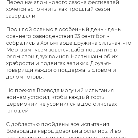
Перед началом нового сезона фестивалей
хочется вспомнить, как прошлый сезон
завершали.
Прошлой осенью в особенный день - день
осеннего равноденствия 23 сентября -
собрались в Хольмгарде дружина сильная, что
Мертвым гусём зовется, дабы посвятить в
ряды свои двух воинов. Наслышаны об их
храбрости и подвигах великих. Друзья-
товарищи каждого поддержать словом и
делом готовы.
Но прежде Воевода могучий испытания
воинам устроил, чтобы каждый гость
церемонии не усомнился в достоинствах
юношей.
С доблестью пройдены все испытания.
Воевода да народ довольны остались. И вот
настало время ритуал посвящения проводить