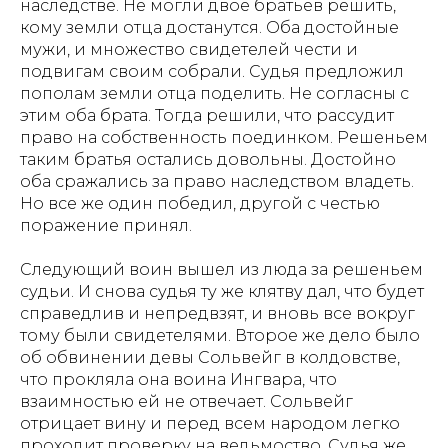
наследстве. Не могли двое братьев решить,
кому земли отца достанутся. Оба достойные
мужи, и множество свидетелей чести и
подвигам своим собрали. Судья предложил
пополам земли отца поделить. Не согласны с
этим оба брата. Тогда решили, что рассудит
право на собственность поединком. Решеньем
таким братья остались довольны. Достойно
оба сражались за право наследством владеть.
Но все же один победил, другой с честью
поражение принял.
Следующий воин вышел из люда за решеньем
судьи. И снова судья ту же клятву дал, что будет
справедлив и непредвзят, и вновь все вокруг
тому были свидетелями. Второе же дело было
об обвинении девы Сольвейг в колдовстве,
что прокляла она воина Ингвара, что
взаимностью ей не отвечает. Сольвейг
отрицает вину и перед всем народом легко
проходит проверку на ведьмоство. Судья же