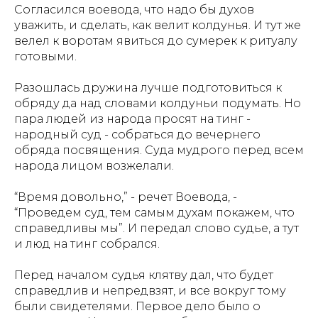
Согласился воевода, что надо бы духов
уважить, и сделать, как велит колдунья. И тут же
велел к воротам явиться до сумерек к ритуалу
готовыми.
Разошлась дружина лучше подготовиться к
обряду да над словами колдуньи подумать. Но
пара людей из народа просят на тинг -
народный суд - собраться до вечернего
обряда посвящения. Суда мудрого перед всем
народа лицом возжелали.
“Время довольно,” - речет Воевода, -
“Проведем суд, тем самым духам покажем, что
справедливы мы”. И передал слово судье, а тут
и люд на тинг собрался.
Перед началом судья клятву дал, что будет
справедлив и непредвзят, и все вокруг тому
были свидетелями. Первое дело было о